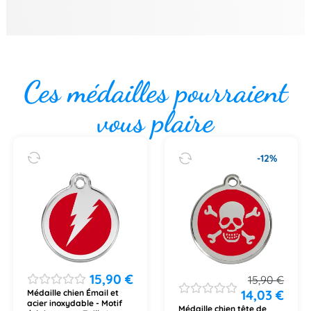
Ces médailles pourraient
vous plaire
-12%
15,90
€
15,90
€
14,03
€
Médaille chien Émail et
acier inoxydable - Motif
Médaille chien tête de