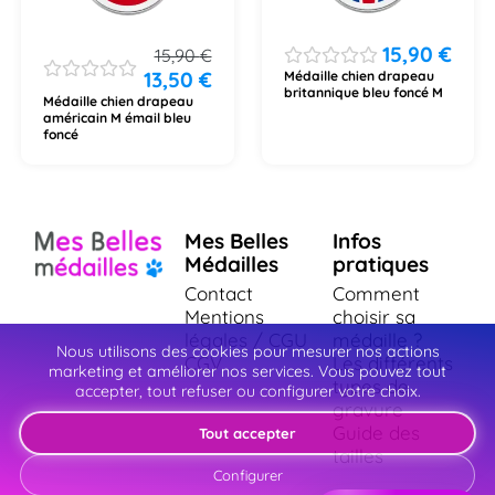
15,90
€
15,90
€
13,50
€
Médaille chien drapeau
britannique bleu foncé M
Médaille chien drapeau
américain M émail bleu
foncé
Mes Belles
Infos
Médailles
pratiques
Contact
Comment
Mentions
choisir sa
légales / CGU
médaille ?
Nous utilisons des cookies pour mesurer nos actions
CGV
Les différents
marketing et améliorer nos services. Vous pouvez tout
types de
accepter, tout refuser ou configurer votre choix.
gravure
Guide des
Tout accepter
tailles
Configurer