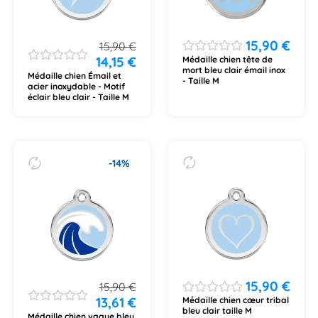
15,90
€
15,90
€
14,15
€
Médaille chien tête de
mort bleu clair émail inox
Médaille chien Émail et
- Taille M
acier inoxydable - Motif
éclair bleu clair - Taille M
-14%
15,90
€
15,90
€
13,61
€
Médaille chien cœur tribal
bleu clair taille M
Médaille chien vague bleu