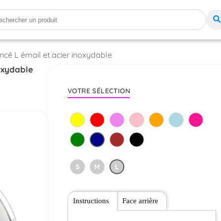
oncé L émail et acier inoxydable
noxydable
VOTRE SÉLECTION
S
M
L
Instructions
Face arrière