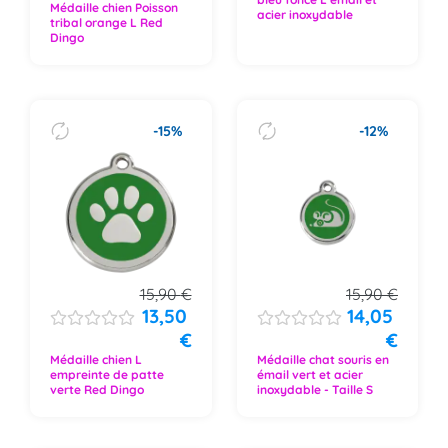
Médaille chien Poisson
acier inoxydable
tribal orange L Red
Dingo
-15%
-12%
15,90
€
15,90
€
13,50
14,05
€
€
Médaille chien L
Médaille chat souris en
empreinte de patte
émail vert et acier
verte Red Dingo
inoxydable - Taille S