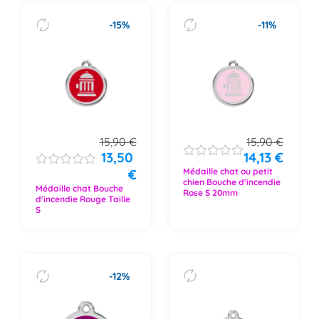
-15%
-11%
15,90
€
15,90
€
13,50
14,13
€
€
Médaille chat ou petit
chien Bouche d'incendie
Médaille chat Bouche
Rose S 20mm
d'incendie Rouge Taille
S
-12%