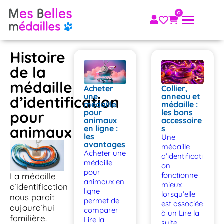
Histoire
de la
médaille
Acheter
Collier,
une
anneau et
d’identification
médaille
médaille :
pour
les bons
pour
animaux
accessoire
animaux
en ligne :
s
les
Une
avantages
médaille
Acheter une
d’identificati
médaille
on
pour
fonctionne
La médaille
animaux en
mieux
d’identification
ligne
lorsqu’elle
nous paraît
permet de
est associée
aujourd’hui
comparer
à un
Lire la
familière.
Lire la
suite...