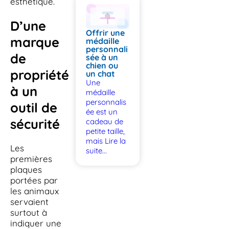
esthétique.
D’une
Offrir une
marque
médaille
personnali
de
sée à un
chien ou
propriété
un chat
Une
à un
médaille
personnalis
outil de
ée est un
sécurité
cadeau de
petite taille,
mais
Lire la
Les
suite...
premières
plaques
portées par
les animaux
servaient
surtout à
indiquer une