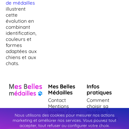
de médailles
illustrent
cette
évolution en
combinant
identification,
couleurs et
formes
adaptées aux
chiens et aux
chats.
Mes Belles
Infos
Médailles
pratiques
Contact
Comment
Mentions
choisir sa
légales / CGU
médaille ?
Nous utilisons des cookies pour mesurer nos actions
CGV
Les différents
marketing et améliorer nos services. Vous pouvez tout
types de
accepter, tout refuser ou configurer votre choix.