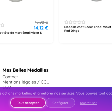
15,90
€
14,12
€
Médaille chat Coeur Tribal Viole
Red Dingo
at tête de mort émail violet S
Mes Belles Médailles
Contact
Mentions légales / CGU
CGV
 actions marketing et améliorer nos services. Vous pouvez tout accep
Tout accepter
Configurer
Tout refuser