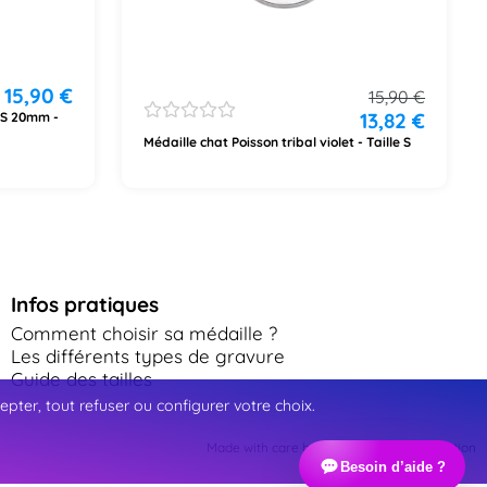
15,90
€
15,90
€
13,82
€
t S 20mm -
Médaille chat Poisson tribal violet - Taille S
Infos pratiques
Comment choisir sa médaille ?
Les différents types de gravure
Guide des tailles
ter, tout refuser ou configurer votre choix.
Made with care by Webinart Communication
Besoin d’aide ?