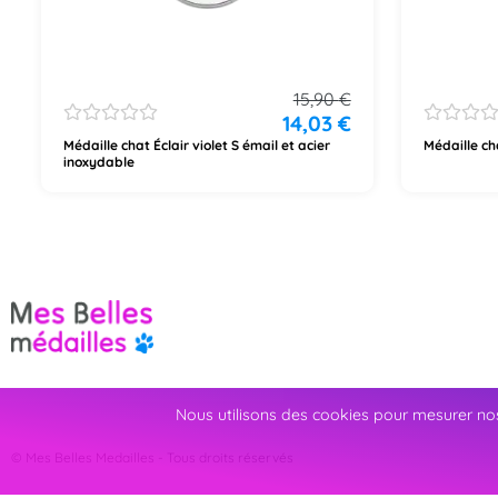
15,90
€
14,03
€
Médaille chat Éclair violet S émail et acier
Médaille ch
inoxydable
Nous utilisons des cookies pour mesurer nos
© Mes Belles Medailles - Tous droits réservés