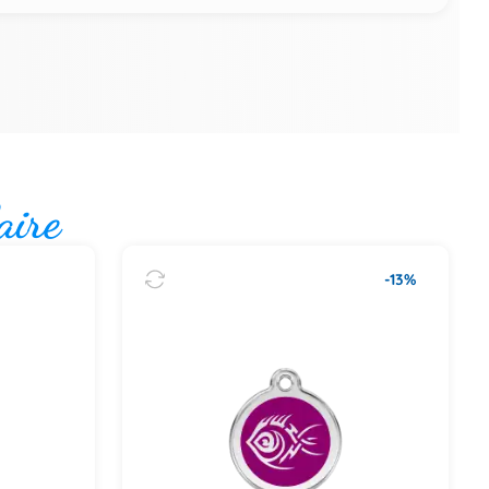
aire
-13%