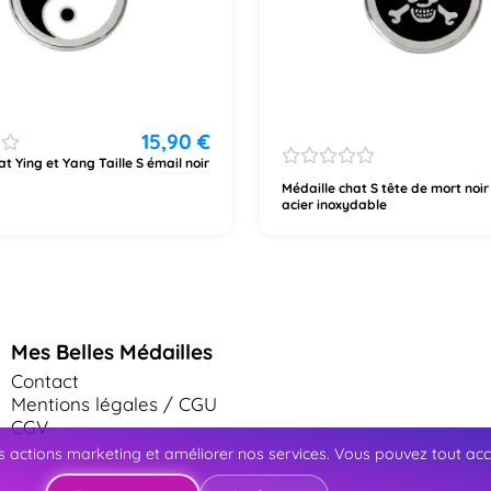
15,90
€
t Ying et Yang Taille S émail noir
Médaille chat S tête de mort noir
acier inoxydable
Mes Belles Médailles
Contact
Mentions légales / CGU
CGV
 actions marketing et améliorer nos services. Vous pouvez tout accep