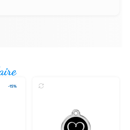
aire
-15%