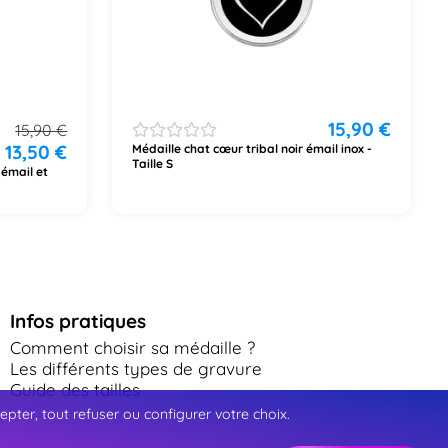
15,90
€
15,90
€
13,50
€
Médaille chat cœur tribal noir émail inox -
Taille S
 émail et
Infos pratiques
Comment choisir sa médaille ?
Les différents types de gravure
Guide des tailles
ter, tout refuser ou configurer votre choix.