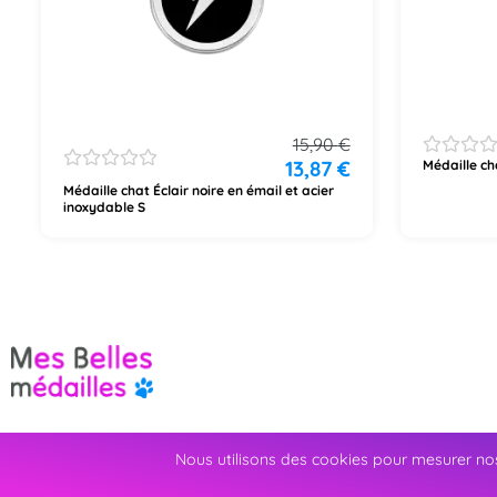
15,90
€
13,87
€
Médaille cha
Médaille chat Éclair noire en émail et acier
inoxydable S
Nous utilisons des cookies pour mesurer nos