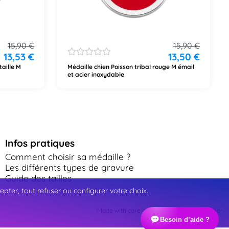
15,90
€
15,90
€
13,53
€
13,50
€
taille M
Médaille chien Poisson tribal rouge M émail
et acier inoxydable
Infos pratiques
Comment choisir sa médaille ?
Les différents types de gravure
Guide des tailles
ter, tout refuser ou configurer votre choix.
Made with care by Webinart Communication
Besoin d’aide ?