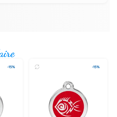
aire
-15%
-15%