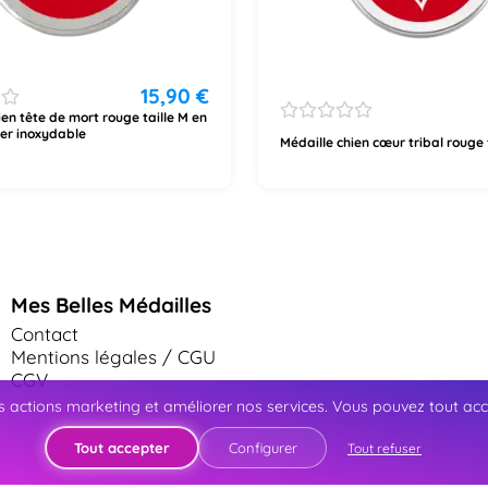
15,90
€
ien tête de mort rouge taille M en
ier inoxydable
Médaille chien cœur tribal rouge 
Mes Belles Médailles
Contact
Mentions légales / CGU
CGV
 actions marketing et améliorer nos services. Vous pouvez tout accep
Tout accepter
Configurer
Tout refuser