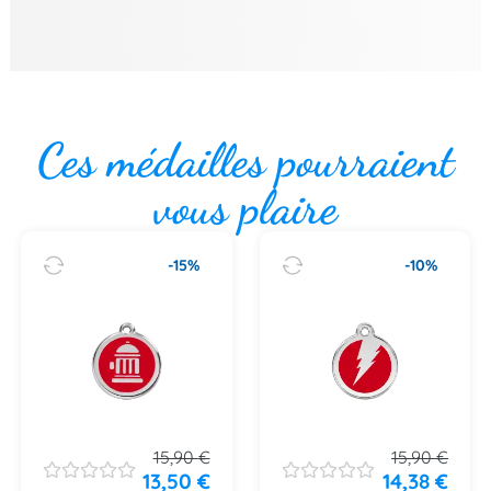
Ces médailles pourraient
vous plaire
-15%
-10%
15,90
€
15,90
€
13,50
€
14,38
€