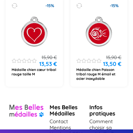
-15%
-15%
15,90
€
15,90
€
13,53
€
13,50
€
Médaille chien cœur tribal
Médaille chien Poisson
rouge taille M
tribal rouge M émail et
acier inoxydable
Mes Belles
Infos
Médailles
pratiques
Contact
Comment
Mentions
choisir sa