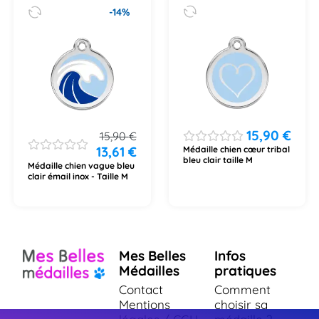
-14%
15,90
€
15,90
€
13,61
€
Médaille chien cœur tribal
bleu clair taille M
Médaille chien vague bleu
clair émail inox - Taille M
Mes Belles
Infos
Médailles
pratiques
Contact
Comment
Mentions
choisir sa