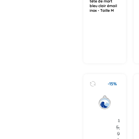
tête de mort
bleu clair émail
inox - Taille M
-15%
1
5,
9