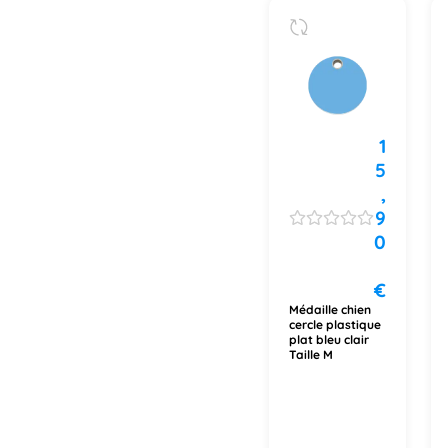
1
5
,
9
0
€
Médaille chien
cercle plastique
plat bleu clair
Taille M