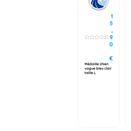
1
5
,
9
0
€
Médaille chien
vague bleu clair
taille L