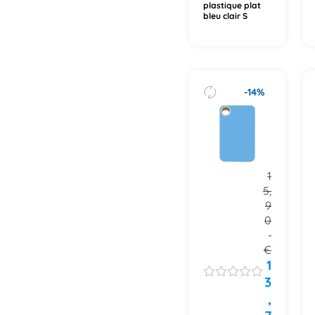
plastique plat
bleu clair S
-14%
1
5,
9
0
€
1
3
,