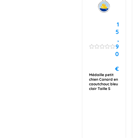
1
5
,
9
0
€
Médaille petit
chien Canard en
caoutchouc bleu
clair Taille S