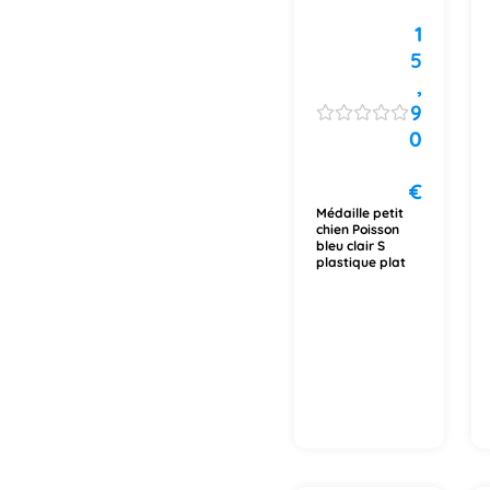
1
5
,
9
0
€
Médaille petit
chien Poisson
bleu clair S
plastique plat