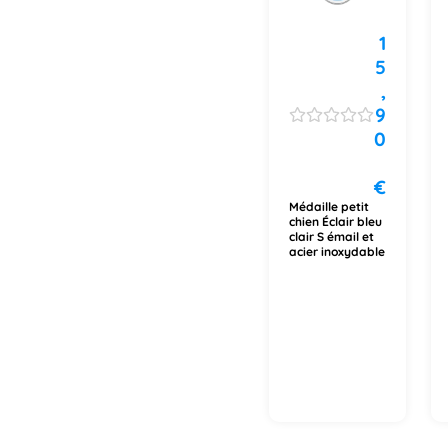
1
5
,
9
0
€
Médaille petit
chien Éclair bleu
clair S émail et
acier inoxydable