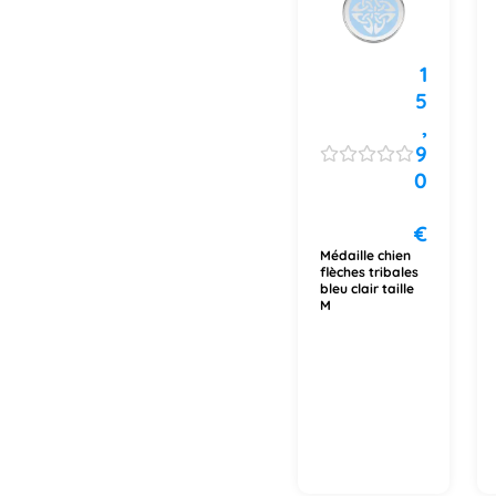
1
5
,
9
0
€
Médaille chien
flèches tribales
bleu clair taille
M