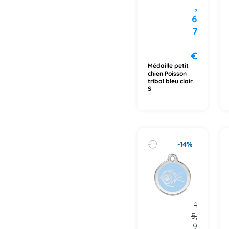
,
6
7
€
Médaille petit
chien Poisson
tribal bleu clair
S
-14%
1
5,
9