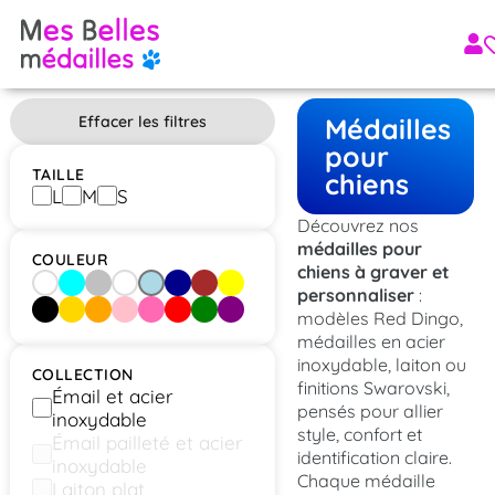
Effacer les filtres
Médailles
pour
TAILLE
chiens
L
M
S
Découvrez nos
médailles pour
COULEUR
chiens à graver et
[aucun]
Aqua
Argent
Blanc
Bleu clair
Bleu foncé
Brun
Jaune
personnaliser
:
modèles Red Dingo,
Noir
Or
Orange
Rose
Rose vif
Rouge
Vert
Violet
médailles en acier
inoxydable, laiton ou
COLLECTION
finitions Swarovski,
Émail et acier
pensés pour allier
inoxydable
style, confort et
Émail pailleté et acier
identification claire.
inoxydable
Chaque médaille
Laiton plat