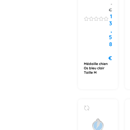
€
1
3
,
5
8
€
Médaille chien
Os bleu clair
Taille M