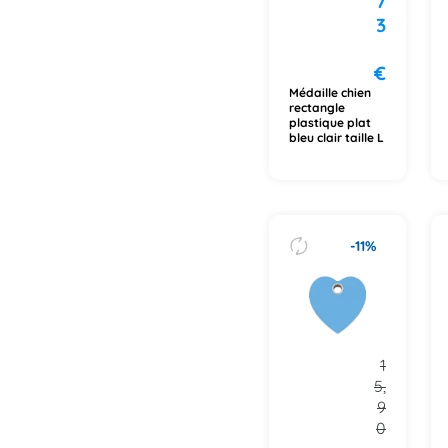
7
3
€
Médaille chien
rectangle
plastique plat
bleu clair taille L
-11%
1
5,
9
0