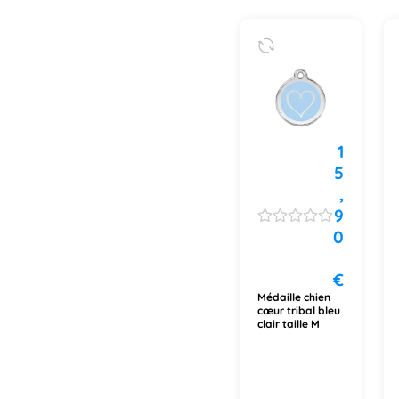
1
5
,
9
0
€
Médaille chien
cœur tribal bleu
clair taille M