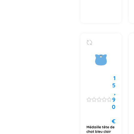
1
5
,
9
0
€
Médaille tête de
chat bleu clair