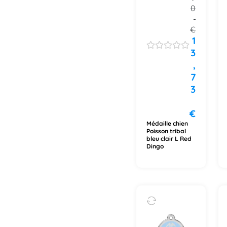
0
€
1
3
,
7
3
€
Médaille chien
Poisson tribal
bleu clair L Red
Dingo