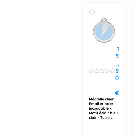
1
5
,
9
0
€
Médaille chien
Émail et acier
inoxydable -
Motif éclair bleu
clair - Taille L