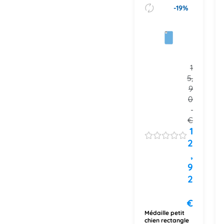
-19%
1
5,
9
0
€
1
2
,
9
2
€
Médaille petit
chien rectangle