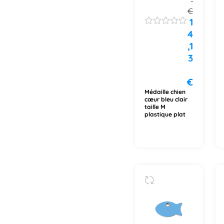
€
1
4
,1
3
€
Médaille chien
cœur bleu clair
taille M
plastique plat