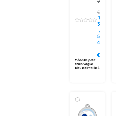
0
€
1
3
,
5
4
€
Médaille petit
chien vague
bleu clair taille S