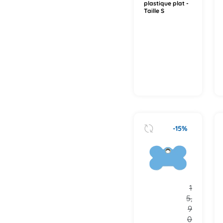
plastique plat -
Taille S
-15%
1
5,
9
0