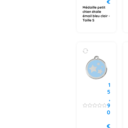
€
Médaille petit
chien étoile
émail bleu clair -
Taille S
1
5
,
9
0
€