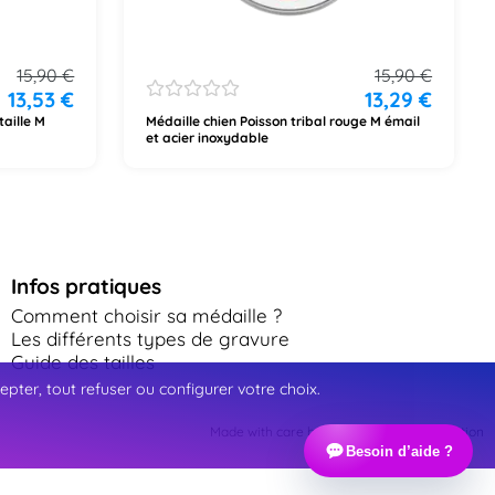
15,90
€
15,90
€
13,53
€
13,29
€
taille M
Médaille chien Poisson tribal rouge M émail
et acier inoxydable
Infos pratiques
Comment choisir sa médaille ?
Les différents types de gravure
Guide des tailles
ter, tout refuser ou configurer votre choix.
Made with care by Webinart Communication
Besoin d’aide ?