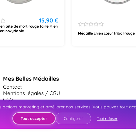
15,90
€
ien tête de mort rouge taille M en
ier inoxydable
Médaille chien cœur tribal rouge 
Mes Belles Médailles
Contact
Mentions légales / CGU
CGV
 actions marketing et améliorer nos services. Vous pouvez tout accep
Tout accepter
Configurer
Tout refuser