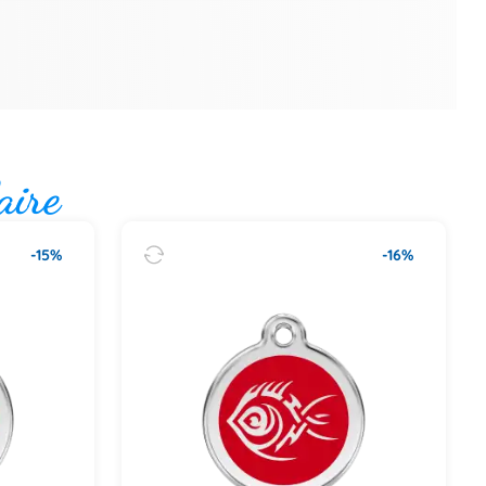
aire
-15%
-16%