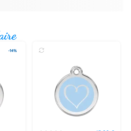
aire
-14%