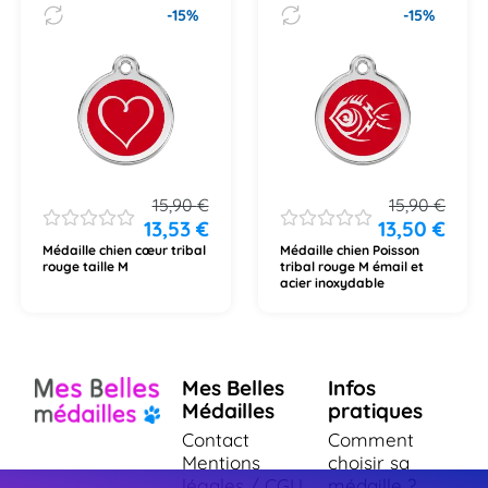
-15%
-15%
15,90
€
15,90
€
13,53
€
13,50
€
Médaille chien cœur tribal
Médaille chien Poisson
rouge taille M
tribal rouge M émail et
acier inoxydable
Mes Belles
Infos
Médailles
pratiques
Contact
Comment
Mentions
choisir sa
légales / CGU
médaille ?