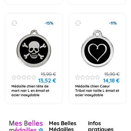
-15%
-11%
15,90
€
15,90
€
13,52
€
14,18
€
Médaille chien tête de
Médaille chien Coeur
mort noir L en émail et
Tribal noir taille L émail et
acier inoxydable
acier inoxydable
Mes Belles
Infos
Médailles
pratiques