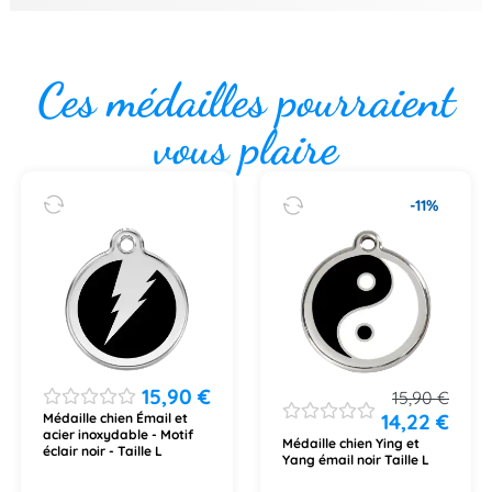
Ces médailles pourraient
vous plaire
-11%
15,90
€
15,90
€
14,22
€
Médaille chien Émail et
acier inoxydable - Motif
Médaille chien Ying et
éclair noir - Taille L
Yang émail noir Taille L