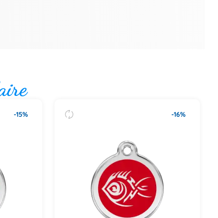
aire
-15%
-16%