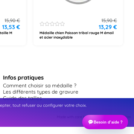
15,90
€
15,90
€
13,53
€
13,29
€
taille M
Médaille chien Poisson tribal rouge M émail
et acier inoxydable
Infos pratiques
Comment choisir sa médaille ?
Les différents types de gravure
Guide des tailles
ter, tout refuser ou configurer votre choix.
Made with care by Webinart Communication
Besoin d’aide ?