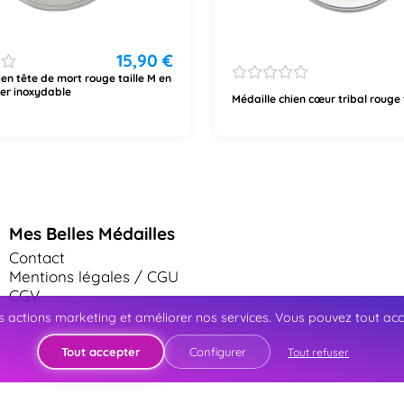
15,90
€
ien tête de mort rouge taille M en
ier inoxydable
Médaille chien cœur tribal rouge 
Mes Belles Médailles
Contact
Mentions légales / CGU
CGV
 actions marketing et améliorer nos services. Vous pouvez tout accep
Tout accepter
Configurer
Tout refuser