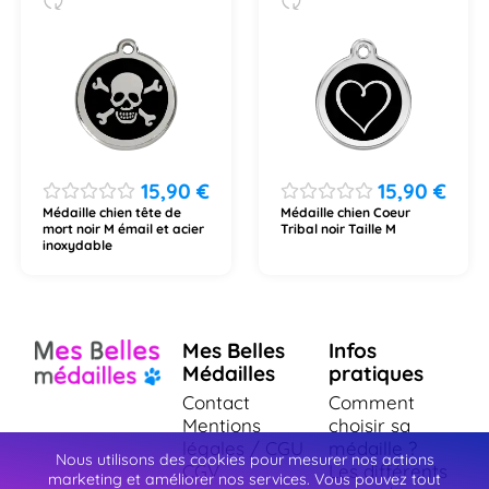
15,90
€
15,90
€
Médaille chien tête de
Médaille chien Coeur
mort noir M émail et acier
Tribal noir Taille M
inoxydable
Mes Belles
Infos
Médailles
pratiques
Contact
Comment
Mentions
choisir sa
légales / CGU
médaille ?
Nous utilisons des cookies pour mesurer nos actions
CGV
Les différents
marketing et améliorer nos services. Vous pouvez tout