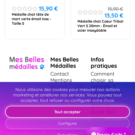
15,90
€
15,90
€
13,50
€
Médaille chat tête de
mort verte émail inox -
Médaille chat Coeur Tribal
Taille S
Vert S 20mm - Émail et
acier inoxydable
Mes Belles
Infos
Médailles
pratiques
Contact
Comment
Mentions
choisir sa
légales / CGU
médaille ?
Nous utilisons des cookies pour mesurer nos actions
CGV
Les différents
marketing et améliorer nos services. Vous pouvez tout
types de
accepter, tout refuser ou configurer votre choix.
gravure
Guide des
Tout accepter
tailles
Configurer
© Mes Belles Medailles - Tous droits réservés
Besoin d’aide ?
Tout refuser