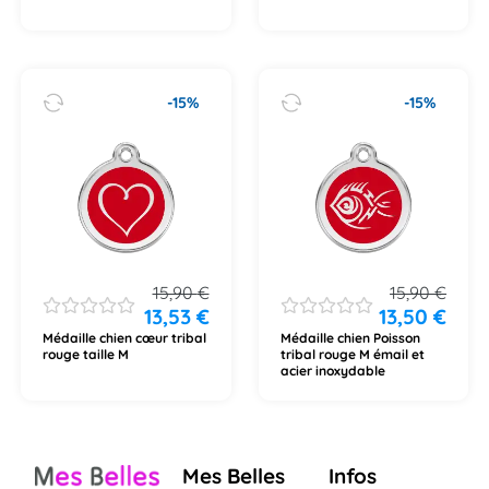
-15%
-15%
15,90
€
15,90
€
13,53
€
13,50
€
Médaille chien cœur tribal
Médaille chien Poisson
rouge taille M
tribal rouge M émail et
acier inoxydable
Mes Belles
Infos