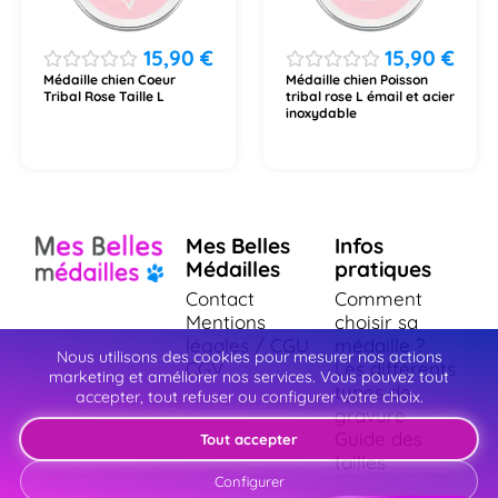
15,90
€
15,90
€
Médaille chien Coeur
Médaille chien Poisson
Tribal Rose Taille L
tribal rose L émail et acier
inoxydable
Mes Belles
Infos
Médailles
pratiques
Contact
Comment
Mentions
choisir sa
légales / CGU
médaille ?
Nous utilisons des cookies pour mesurer nos actions
CGV
Les différents
marketing et améliorer nos services. Vous pouvez tout
types de
accepter, tout refuser ou configurer votre choix.
gravure
Guide des
Tout accepter
tailles
Configurer