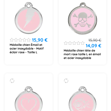
15,90
€
15,90
€
14,09
€
Médaille chien Émail et
acier inoxydable - Motif
Médaille chien tête de
éclair rose - Taille L
mort rose taille L en émail
et acier inoxydable