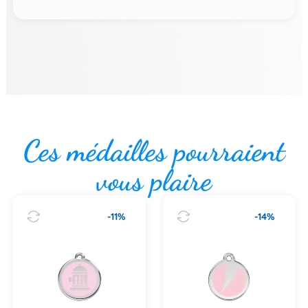
Ces médailles pourraient
vous plaire
-11%
-14%