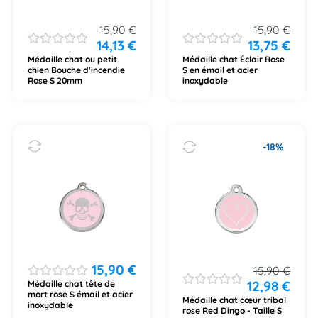
15,90
€
15,90
€
14,13
€
13,75
€
Médaille chat ou petit
Médaille chat Éclair Rose
chien Bouche d'incendie
S en émail et acier
Rose S 20mm
inoxydable
-18%
15,90
€
15,90
€
12,98
€
Médaille chat tête de
mort rose S émail et acier
Médaille chat cœur tribal
inoxydable
rose Red Dingo - Taille S