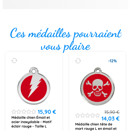
Ces médailles pourraient
vous plaire
-12%
15,90
€
15,90
€
14,03
€
Médaille chien Émail et
acier inoxydable - Motif
Médaille chien tête de
éclair rouge - Taille L
mort rouge L en émail et