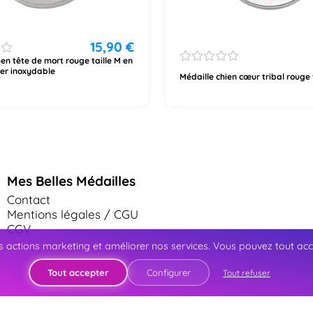
15,90
€
ien tête de mort rouge taille M en
ier inoxydable
Médaille chien cœur tribal rouge 
Mes Belles Médailles
Contact
Mentions légales / CGU
CGV
 actions marketing et améliorer nos services. Vous pouvez tout accep
Tout accepter
Configurer
Tout refuser