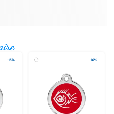
aire
-15%
-16%