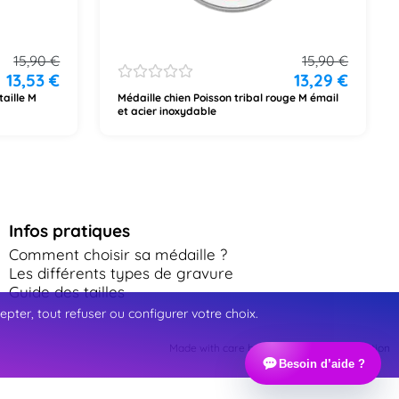
15,90
€
15,90
€
13,53
€
13,29
€
taille M
Médaille chien Poisson tribal rouge M émail
et acier inoxydable
Infos pratiques
Comment choisir sa médaille ?
Les différents types de gravure
Guide des tailles
ter, tout refuser ou configurer votre choix.
Made with care by Webinart Communication
Besoin d’aide ?