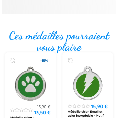
Ces médailles pourraient
vous plaire
-15%
15,90
€
15,90
€
13,50
€
Médaille chien Émail et
acier inoxydable - Motif
Médaille chien L