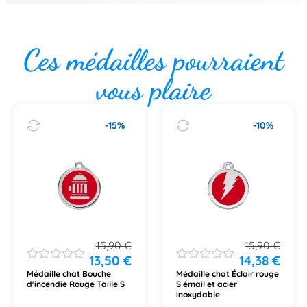
Ces médailles pourraient
vous plaire
-15%
-10%
15,90
€
15,90
€
13,50
€
14,38
€
Médaille chat Bouche
Médaille chat Éclair rouge
d'incendie Rouge Taille S
S émail et acier
inoxydable