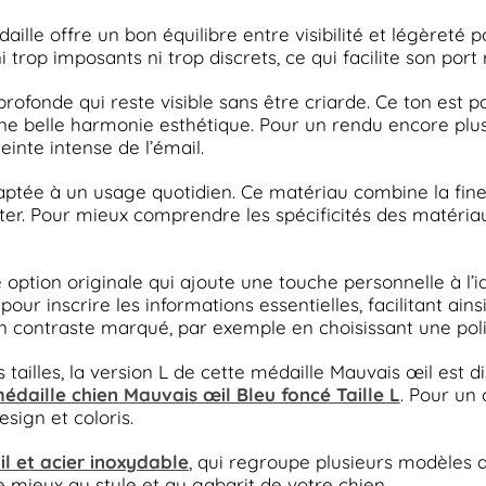
ille offre un bon équilibre entre visibilité et légèreté
 trop imposants ni trop discrets, ce qui facilite son port
profonde qui reste visible sans être criarde. Ce ton est
i une belle harmonie esthétique. Pour un rendu encore plus
einte intense de l’émail.
tée à un usage quotidien. Ce matériau combine la finesse 
er. Pour mieux comprendre les spécificités des matériaux
 option originale qui ajoute une touche personnelle à l’i
our inscrire les informations essentielles, facilitant ai
 un contraste marqué, par exemple en choisissant une poli
tailles, la version L de cette médaille Mauvais œil est d
édaille chien Mauvais œil Bleu foncé Taille L
. Pour un 
sign et coloris.
l et acier inoxydable
, qui regroupe plusieurs modèles au
 mieux au style et au gabarit de votre chien.