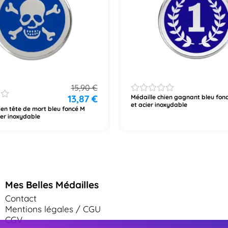
15,90
€
13,87
€
Médaille chien gagnant bleu fon
et acier inoxydable
ien tête de mort bleu foncé M
ier inoxydable
Mes Belles Médailles
Contact
Mentions légales / CGU
CGV