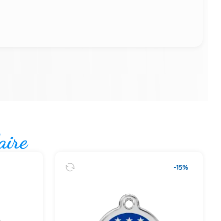
aire
-15%