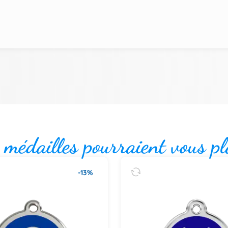
 médailles pourraient vous pl
-13%