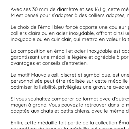
Avec ses 30 mm de diamètre et ses 16,1 g, cette méda
M est pensé pour s’adapter à des colliers adaptés, ni
Le choix de l’émail bleu foncé apporte une couleur 
colliers clairs ou en acier inoxydable, offrant ains
inoxydable ou en cuir clair, qui mettra en valeur la t
La composition en émail et acier inoxydable est adap
garantissant une médaille légère et agréable à port
avantages et conseils d’entretien.
Le motif Mauvais œil, discret et symbolique, est une
personnalisée peut être réalisée sur cette médaille p
optimiser la lisibilité, privilégiez une gravure avec
Si vous souhaitez comparer ce format avec d’autres 
moyen à grand. Vous pouvez la retrouver dans la
m
adaptée aux chats et petits chiens, avec le même de
Enfin, cette médaille fait partie de la collection
Émai
permettant de trouver la médaille qui correspond le