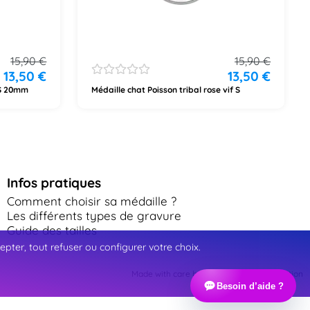
15,90
€
15,90
€
13,50
€
13,50
€
 S 20mm
Médaille chat Poisson tribal rose vif S
Infos pratiques
Comment choisir sa médaille ?
Les différents types de gravure
Guide des tailles
ter, tout refuser ou configurer votre choix.
Made with care by Webinart Communication
Besoin d’aide ?