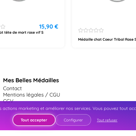
15,90
€
at tête de mort rose vif S
Médaille chat Coeur Tribal Rose
Mes Belles Médailles
Contact
Mentions légales / CGU
CGV
 actions marketing et améliorer nos services. Vous pouvez tout accep
Tout accepter
Configurer
Tout refuser