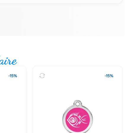
aire
-15%
-15%