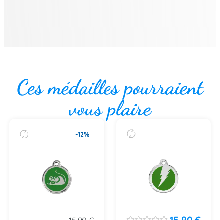
Ces médailles pourraient
vous plaire
-12%
15,90
€
15,90
€