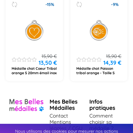
-15%
-9%
15,90
€
15,90
€
13,50
€
14,39
€
Médaille chat Coeur Tribal
Médaille chat Poisson
orange S 20mm émail inox
tribal orange - Taille S
Mes Belles
Infos
Médailles
pratiques
Contact
Comment
Mentions
choisir sa
légales / CGU
médaille ?
Nous utilisons des cookies pour mesurer nos actions