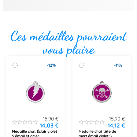
Ces médailles pourraient
vous plaire
-12%
-11%
15,90
€
15,90
€
14,03
€
14,12
€
Médaille chat Éclair violet
Médaille chat tête de
S émail et acier
mort émail violet S