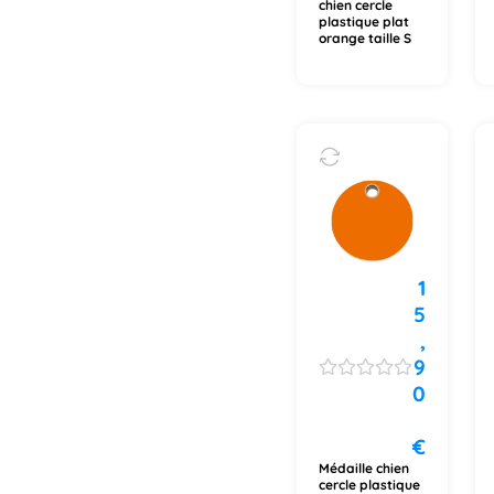
chien cercle
plastique plat
orange taille S
1
5
,
9
0
€
Médaille chien
cercle plastique