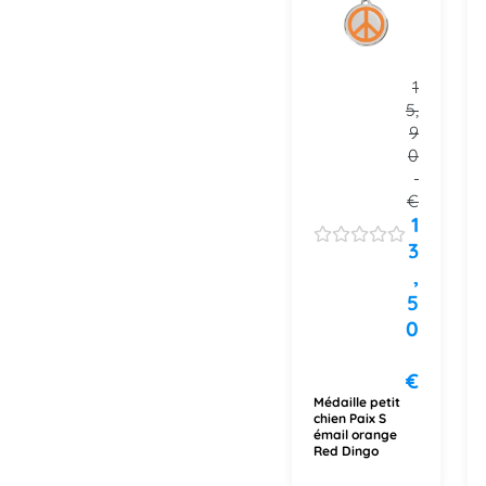
1
5,
9
0
€
1
3
,
5
0
€
Médaille petit
chien Paix S
émail orange
Red Dingo