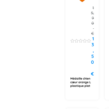
1
5,
9
0
€
1
3
,
5
0
€
Médaille chien
cœur orange L
plastique plat