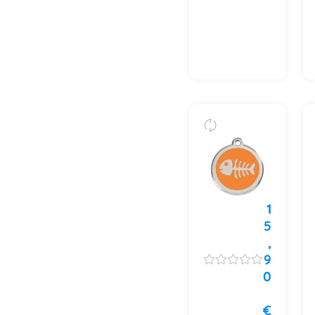
1
5
,
9
0
€