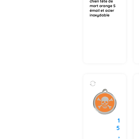
chien tête de
mort orange S
émail et acier
inoxydable
1
5
,