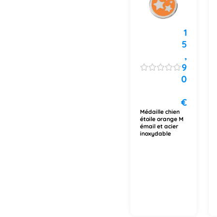
1
5
,
9
0
€
Médaille chien
étoile orange M
émail et acier
inoxydable