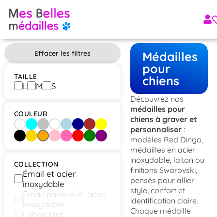
Effacer les filtres
Médailles
pour
TAILLE
chiens
L
M
S
Découvrez nos
médailles pour
COULEUR
chiens à graver et
[aucun]
Aqua
Argent
Blanc
Bleu clair
Bleu foncé
Brun
Jaune
personnaliser
:
modèles Red Dingo,
Noir
Or
Orange
Rose
Rose vif
Rouge
Vert
Violet
médailles en acier
inoxydable, laiton ou
COLLECTION
finitions Swarovski,
Émail et acier
pensés pour allier
inoxydable
style, confort et
Émail pailleté et acier
identification claire.
inoxydable
Chaque médaille
Laiton plat