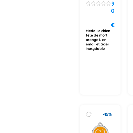
9
0
€
Médaille chien
tête de mort
orange L en
émail et acier
inoxydable
-15%