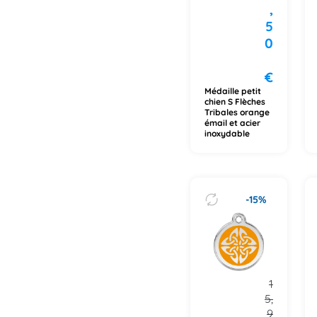
,
5
0
€
Médaille petit
chien S Flèches
Tribales orange
émail et acier
inoxydable
-15%
1
5,
9