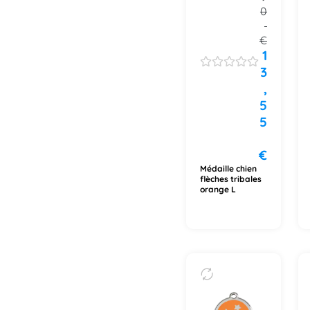
0
€
1
3
,
5
5
€
Médaille chien
flèches tribales
orange L