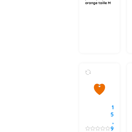
orange taille M
1
5
,
9