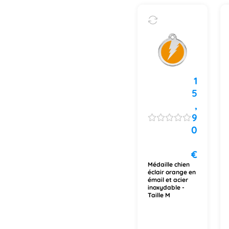
1
5
,
9
0
€
Médaille chien
éclair orange en
émail et acier
inoxydable -
Taille M