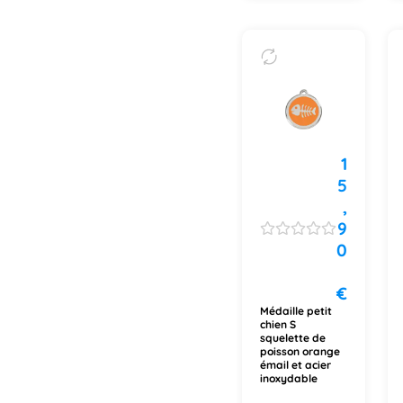
1
5
,
9
0
€
Médaille petit
chien S
squelette de
poisson orange
émail et acier
inoxydable