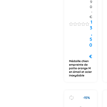
9
0
€
1
3
,
5
0
€
Médaille chien
empreinte de
patte orange M
en émail et acier
inoxydable
-15%