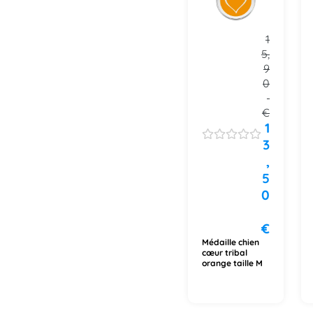
1
5,
9
0
€
1
3
,
5
0
€
Médaille chien
cœur tribal
orange taille M