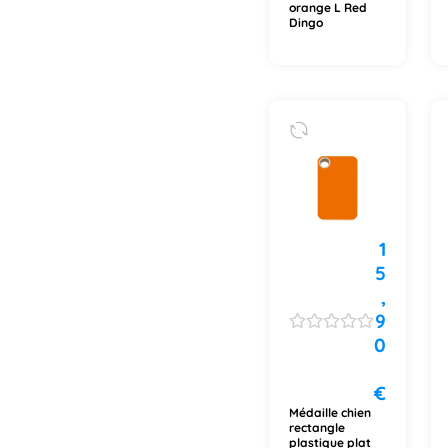
orange L Red
Dingo
1
5
,
9
0
€
Médaille chien
rectangle
plastique plat