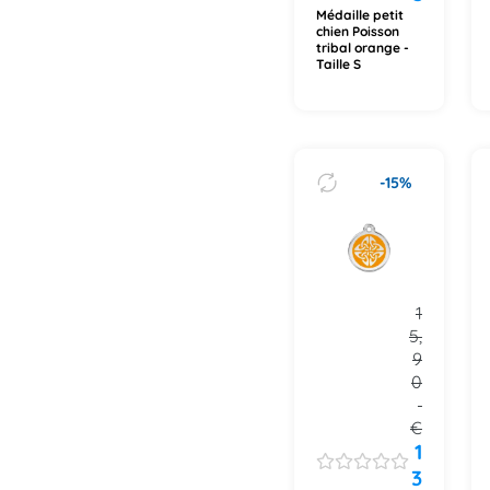
Médaille petit
chien Poisson
tribal orange -
Taille S
-15%
1
5,
9
0
€
1
3