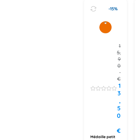
-15%
1
5,
9
0
€
1
3
,
5
0
€
Médaille petit