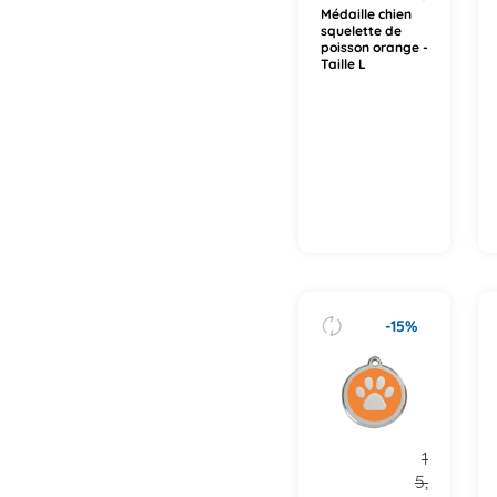
Médaille chien
squelette de
poisson orange -
Taille L
-15%
1
5,