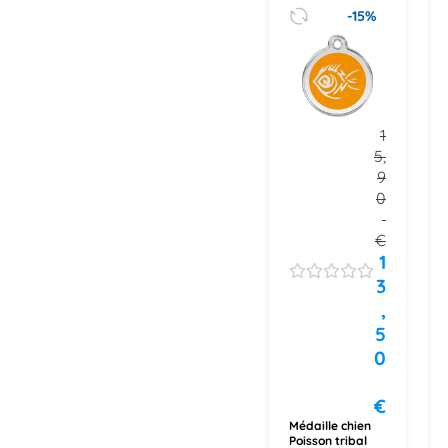
-15%
1
5,
9
0
€
1
3
,
5
0
€
Médaille chien
Poisson tribal