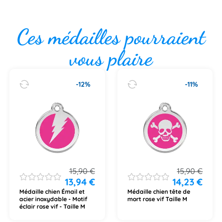
Ces médailles pourraient
vous plaire
-12%
-11%
15,90
€
15,90
€
13,94
€
14,23
€
Médaille chien Émail et
Médaille chien tête de
acier inoxydable - Motif
mort rose vif Taille M
éclair rose vif - Taille M